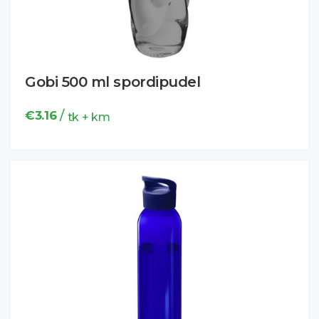
Gobi 500 ml spordipudel
/
€
3.16
tk + km