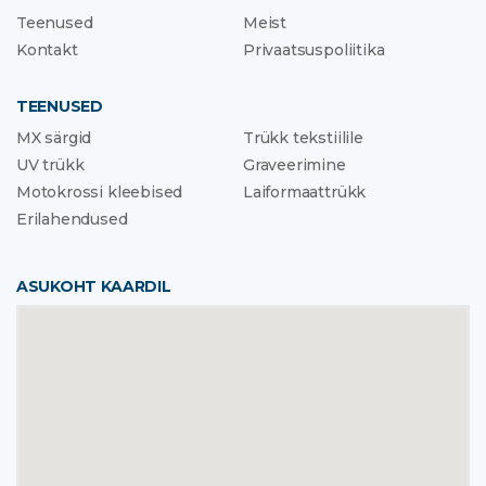
Teenused
Meist
Kontakt
Privaatsuspoliitika
TEENUSED
MX särgid
Trükk tekstiilile
UV trükk
Graveerimine
Motokrossi kleebised
Laiformaattrükk
Erilahendused
ASUKOHT KAARDIL