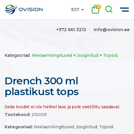
0
EST
+372 661 3212
info@ovision.ee
Kategooriad:
Reklaamkingitused
>
Jooginõud
>
Topsid
.
Drench 300 ml
plastikust tops
Seda toodet ei ole hetkel laos ja pole seetõttu saadaval.
Tootekood:
210039
Kategooriad:
Reklaamkingitused
,
Jooginõud
,
Topsid