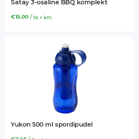
Satay 3-osaline BBQ komplekt
/
€
15.00
tk + km
Yukon 500 ml spordipudel