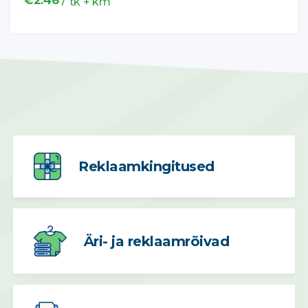
/
€
2.46
tk + km
Reklaamkingitused
Äri- ja reklaamrõivad