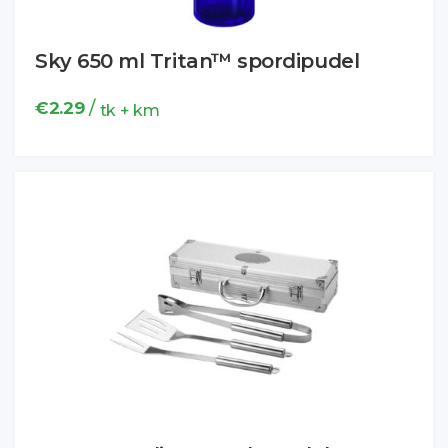
Sky 650 ml Tritan™ spordipudel
/
€
2.29
tk + km