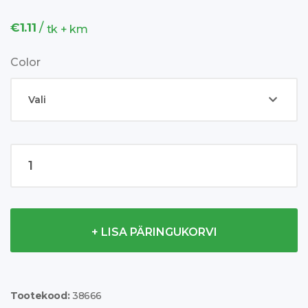
/
€
1.11
tk + km
Color
Feniks
5
panel
cap
kogus
+ LISA PÄRINGUKORVI
Tootekood:
38666