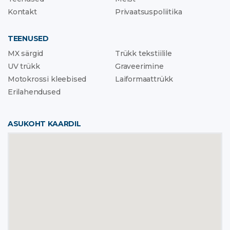
Kontakt
Privaatsuspoliitika
TEENUSED
MX särgid
Trükk tekstiilile
UV trükk
Graveerimine
Motokrossi kleebised
Laiformaattrükk
Erilahendused
ASUKOHT KAARDIL