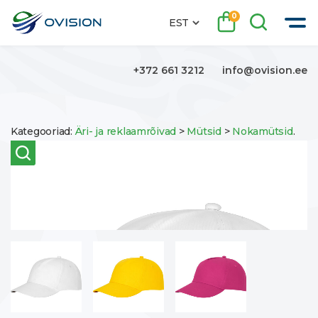
0
EST
+372 661 3212
info@ovision.ee
Kategooriad:
Äri- ja reklaamrõivad
>
Mütsid
>
Nokamütsid
.