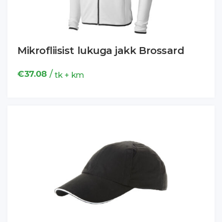
Mikrofliisist lukuga jakk Brossard
/
€
37.08
tk + km