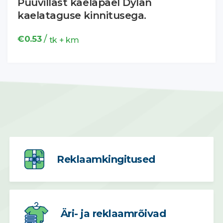
Puuvillast kaelapael Dylan
kaelataguse kinnitusega.
/
€
0.53
tk + km
Reklaamkingitused
Äri- ja reklaamrõivad