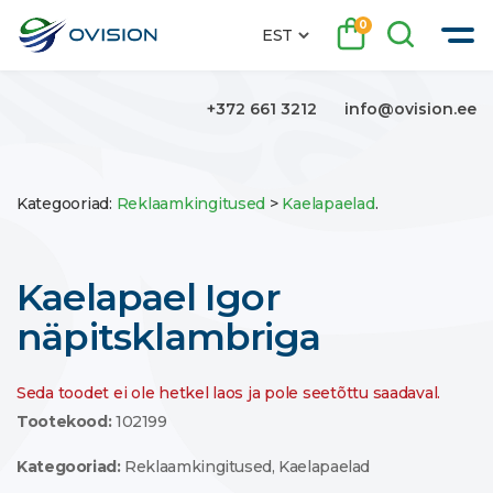
0
EST
+372 661 3212
info@ovision.ee
Kategooriad:
Reklaamkingitused
>
Kaelapaelad
.
Kaelapael Igor
näpitsklambriga
Seda toodet ei ole hetkel laos ja pole seetõttu saadaval.
Tootekood:
102199
Kategooriad:
Reklaamkingitused
,
Kaelapaelad