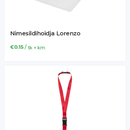
Nimesildihoidja Lorenzo
/
€
0.15
tk + km