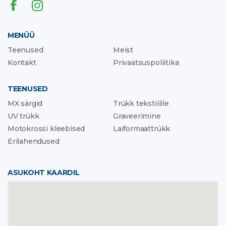
MENÜÜ
Teenused
Meist
Kontakt
Privaatsuspoliitika
TEENUSED
MX särgid
Trükk tekstiilile
UV trükk
Graveerimine
Motokrossi kleebised
Laiformaattrükk
Erilahendused
ASUKOHT KAARDIL