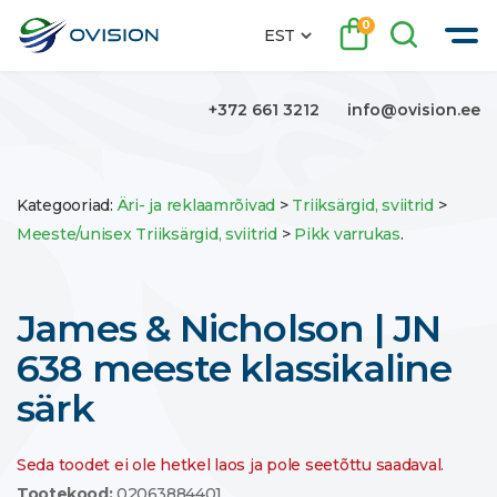
0
EST
+372 661 3212
info@ovision.ee
Kategooriad:
Äri- ja reklaamrõivad
>
Triiksärgid, sviitrid
>
Meeste/unisex Triiksärgid, sviitrid
>
Pikk varrukas
.
James & Nicholson | JN
638 meeste klassikaline
särk
Seda toodet ei ole hetkel laos ja pole seetõttu saadaval.
Tootekood:
02063884401