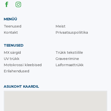
MENÜÜ
Teenused
Meist
Kontakt
Privaatsuspoliitika
TEENUSED
MX särgid
Trükk tekstiilile
UV trükk
Graveerimine
Motokrossi kleebised
Laiformaattrükk
Erilahendused
ASUKOHT KAARDIL