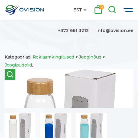
0
EST
+372 661 3212
info@ovision.ee
Kategooriad:
Reklaamkingitused
>
Jooginõud
>
Joogipudelid
.