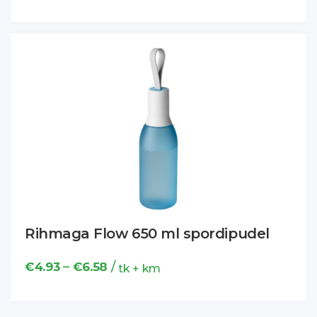
Rihmaga Flow 650 ml spordipudel
Hinnavahemik:
–
/
€
4.93
€
6.58
tk + km
€4.93
kuni