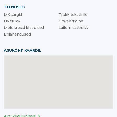
TEENUSED
MX särgid
Trükk tekstiilile
UV trükk
Graveerimine
Motokrossi kleebised
Laiformaattrükk
Erilahendused
ASUKOHT KAARDIL
Ava Sõidujuhised