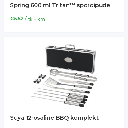
Spring 600 ml Tritan™ spordipudel
/
€
5.52
tk + km
Suya 12-osaline BBQ komplekt