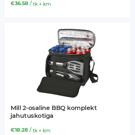
/
€
36.58
tk + km
Mill 2-osaline BBQ komplekt
jahutuskotiga
/
€
18.28
tk + km