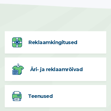
€6.58
Reklaamkingitused
Äri- ja reklaamrõivad
Teenused