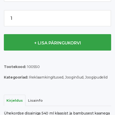
Kai
540
ml
glass
sport
+ LISA PÄRINGUKORVI
bottle
with
wood
lid
Tootekood:
100550
kogus
Kategooriad:
Reklaamkingitused
,
Jooginõud
,
Joogipudelid
Kirjeldus
Lisainfo
Ühekordse disainiga 540 ml klaasist ja bambusest kaanega