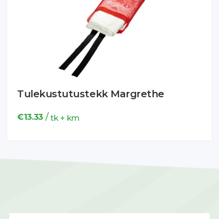
Tulekustutustekk Margrethe
/
€
13.33
tk + km