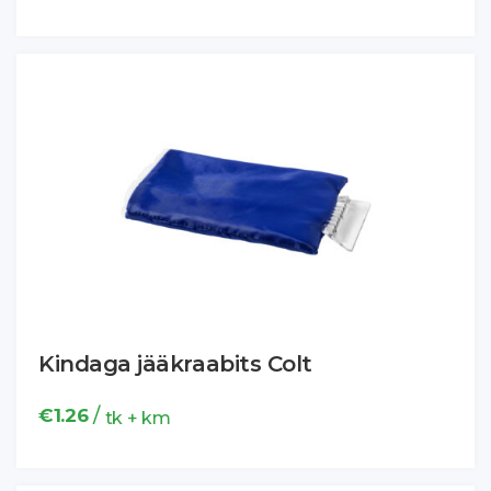
Kindaga jääkraabits Colt
/
€
1.26
tk + km