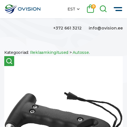
0
EST
+372 661 3212
info@ovision.ee
Kategooriad:
Reklaamkingitused
>
Autosse
.