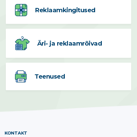
Reklaamkingitused
Äri- ja reklaamrõivad
Teenused
KONTAKT