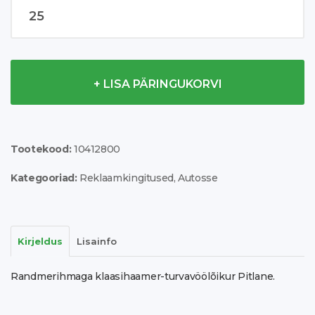
Pitlane
emergency
hammer
kogus
+ LISA PÄRINGUKORVI
Tootekood:
10412800
Kategooriad:
Reklaamkingitused
,
Autosse
Kirjeldus
Lisainfo
Randmerihmaga klaasihaamer-turvavöölõikur Pitlane.