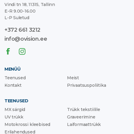
Vindi tn 18, 11315, Tallinn
E-R 9.00-16.00
L-P Suletud
+372 661 3212
info@ovision.ee
MENÜÜ
Teenused
Meist
Kontakt
Privaatsuspoliitika
TEENUSED
MX särgid
Trükk tekstiilile
UV trükk
Graveerimine
Motokrossi kleebised
Laiformaattrükk
Erilahendused