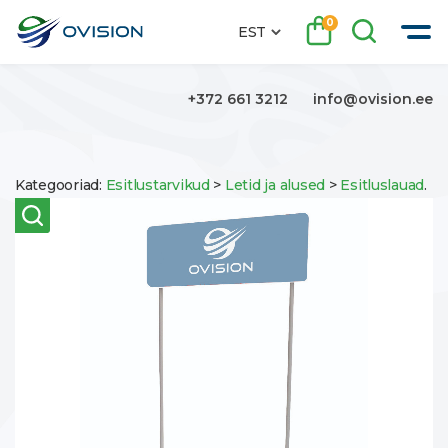
0
EST
+372 661 3212
info@ovision.ee
Kategooriad:
Esitlustarvikud
>
Letid ja alused
>
Esitluslauad
.