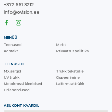
+372 661 3212
info@ovision.ee
MENÜÜ
Teenused
Meist
Kontakt
Privaatsuspoliitika
TEENUSED
MX särgid
Trükk tekstiilile
UV trükk
Graveerimine
Motokrossi kleebised
Laiformaattrükk
Erilahendused
ASUKOHT KAARDIL