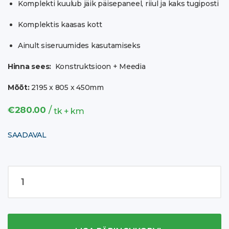
Komplekti kuulub jäik päisepaneel, riiul ja kaks tugiposti
Komplektis kaasas kott
Ainult siseruumides kasutamiseks
Hinna sees:
Konstruktsioon + Meedia
Mõõt:
2195 x 805 x 450mm
/
€
280.00
tk + km
SAADAVAL
Counta
presentation
counter
kogus