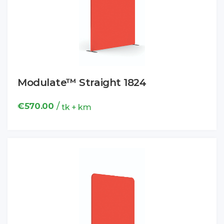
Modulate™ Straight 1824
/
€
570.00
tk + km