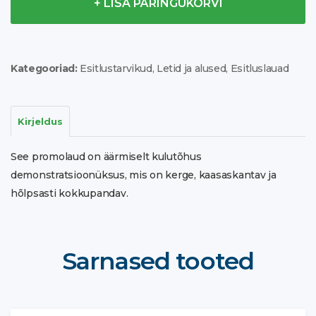
+ LISA PÄRINGUKORVI
Kategooriad:
Esitlustarvikud
,
Letid ja alused
,
Esitluslauad
Kirjeldus
See promolaud on äärmiselt kulutõhus
demonstratsioonüksus, mis on kerge, kaasaskantav ja
hõlpsasti kokkupandav.
Sarnased tooted