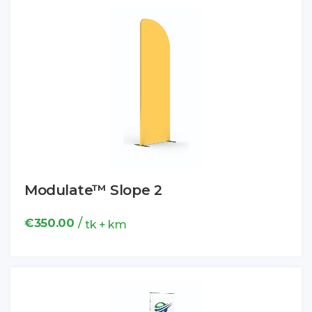
Modulate™ Slope 2
/
€
350.00
tk + km