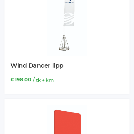
Wind Dancer lipp
/
€
198.00
tk + km