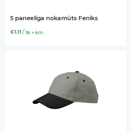
5 paneeliga nokamüts Feniks
/
€
1.11
tk + km