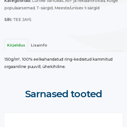
Kategooriad:
Lühike varrukas
,
Äri- ja reklaamrõivad
,
Kõige
populaarsemad
,
T-särgid
,
Meeste/unisex t-särgid
Silt:
TEE JAYS
Kirjeldus
Lisainfo
150g/m², 100% eelkahandatud ring-kedratud kammitud
orgaaniline puuvill, ühekihiline.
Sarnased tooted