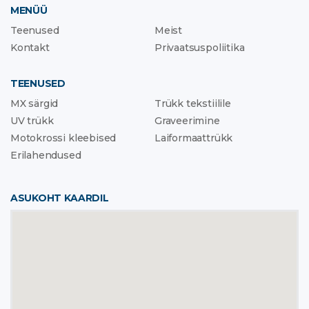
MENÜÜ
Teenused
Meist
Kontakt
Privaatsuspoliitika
TEENUSED
MX särgid
Trükk tekstiilile
UV trükk
Graveerimine
Motokrossi kleebised
Laiformaattrükk
Erilahendused
ASUKOHT KAARDIL