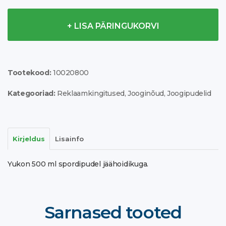
Yukon
+ LISA PÄRINGUKORVI
500
ml
sports
Tootekood:
10020800
bottle
kogus
Kategooriad:
Reklaamkingitused
,
Jooginõud
,
Joogipudelid
Kirjeldus
Lisainfo
Yukon 500 ml spordipudel jäähoidikuga.
Sarnased tooted