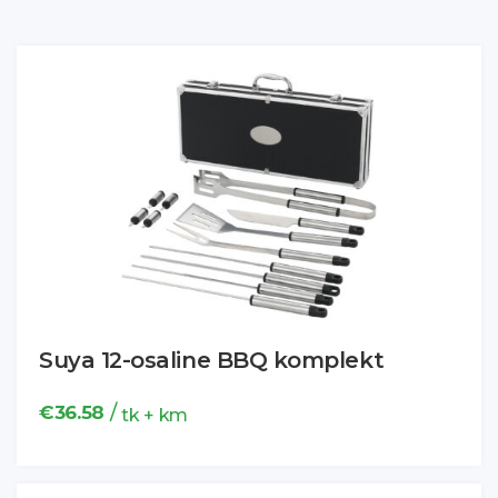
Suya 12-osaline BBQ komplekt
/
€
36.58
tk + km