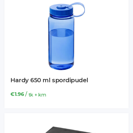
Hardy 650 ml spordipudel
/
€
1.96
tk + km