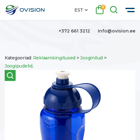
0
EST
+372 661 3212
info@ovision.ee
Kategooriad:
Reklaamkingitused
>
Jooginõud
>
Joogipudelid
.