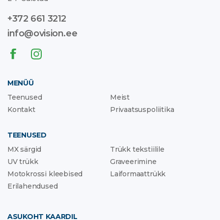
+372 661 3212
info@ovision.ee
MENÜÜ
Teenused
Meist
Kontakt
Privaatsuspoliitika
TEENUSED
MX särgid
Trükk tekstiilile
UV trükk
Graveerimine
Motokrossi kleebised
Laiformaattrükk
Erilahendused
ASUKOHT KAARDIL