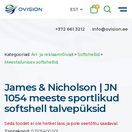
0
EST
+372 661 3212
info@ovision.ee
Kategooriad:
Äri- ja reklaamrõivad
>
Softshellid
>
Meeste/unisex softshellid
.
James & Nicholson | JN
1054 meeste sportlikud
softshell talvepüksid
Seda toodet ei ole hetkel laos ja pole seetõttu saadaval.
Tootekood:
02105400201