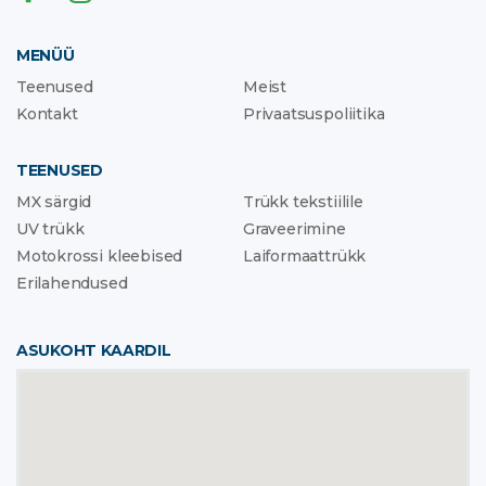
MENÜÜ
Teenused
Meist
Kontakt
Privaatsuspoliitika
TEENUSED
MX särgid
Trükk tekstiilile
UV trükk
Graveerimine
Motokrossi kleebised
Laiformaattrükk
Erilahendused
ASUKOHT KAARDIL